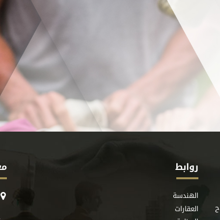
روابط
مع
الهندسة
ح
العقارات